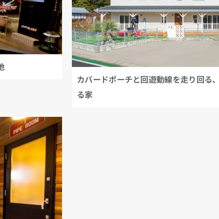
地
カバードポーチと回遊動線を走り回る、
る家